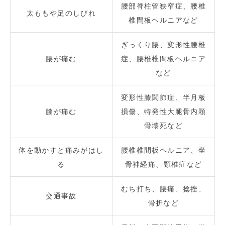
腰部脊柱管狭窄症、腰椎
太ももや足のしびれ
椎間板ヘルニアなど
ぎっくり腰、変形性腰椎
腰が痛む
症、腰椎椎間板ヘルニア
など
変形性膝関節症、半月板
膝が痛む
損傷、特発性大腿骨内顆
骨壊死など
体を動かすと痛みがはし
腰椎椎間板ヘルニア、坐
る
骨神経痛、頸椎症など
むち打ち、腰痛、捻挫、
交通事故
骨折など