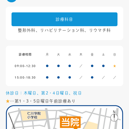
診療科目
整形外科、リハビリテーション科、リウマチ科
診療時間
月
火
水
木
金
土
日
09:00-12:30
●
●
●
／
●
●
★
15:00-18:30
●
●
●
／
●
／
／
休診日：木曜日、第2・4日曜日、祝日
★
…第1・3・5日曜日午前診療あり