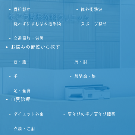
骨粗鬆症
体外衝撃波
縫わずにすむばね指手術
スポーツ整形
交通事故・労災
お悩みの部位から探す
首・腰
肩・肘
手
股関節・膝
足・全身
自費診療
ダイエット外来
更年期の手／更年期障害
点滴・注射