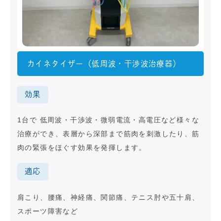
カイネタイザー（低周波・干渉波治療器）
効果
1台で 低周波・干渉波・微弱電流・高電圧など様々な
治療ができ、表層から深部まで筋肉を刺激したり、筋
肉の緊張をほぐす効果を発揮します。
適応
肩こり、腰痛、神経痛、関節痛、テニス肘や五十肩、
スポーツ障害など